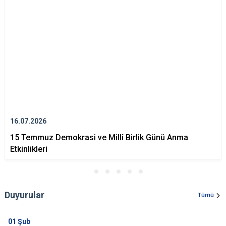
Evren
Yenimahalle
Gölbaşı
Pursaklar
Güdül
16.07.2026
15 Temmuz Demokrasi ve Millî Birlik Günü Anma
Etkinlikleri
Duyurular
Tümü
01
Şub