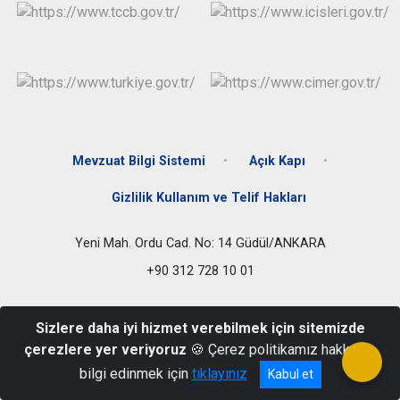
Evren
Yenimahalle
Gölbaşı
Pursaklar
Güdül
Mevzuat Bilgi Sistemi
Açık Kapı
Gizlilik Kullanım ve Telif Hakları
Yeni Mah. Ordu Cad. No: 14 Güdül/ANKARA
+90 312 728 10 01
Sizlere daha iyi hizmet verebilmek için sitemizde
çerezlere yer veriyoruz
🍪 Çerez politikamız hakkında
bilgi edinmek için
tıklayınız
Kabul et