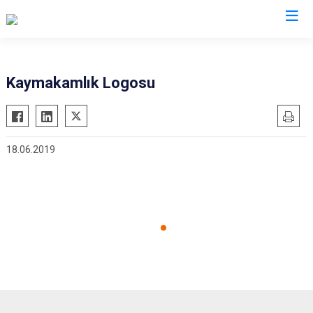
Ankara
Kaymakamlık Logosu
Akyurt
Haymana
Altındağ
Kalecik
18.06.2019
Ayaş
Kahramankazan
Bala
Keçiören
Beypazarı
Kızılcahamam
Çamlıdere
Mamak
Çankaya
Nallıhan
Çubuk
Polatlı
Elmadağ
Şereflikoçhisar
Etimesgut
Sincan