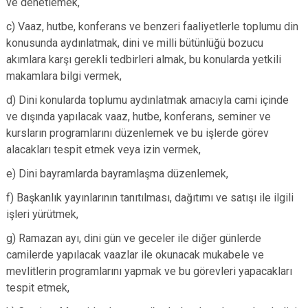
ve denetlemek,
Evren
Yenimahalle
c) Vaaz, hutbe, konferans ve benzeri faaliyetlerle toplumu din
Gölbaşı
Pursaklar
konusunda aydınlatmak, dini ve milli bütünlüğü bozucu
Güdül
akımlara karşı gerekli tedbirleri almak, bu konularda yetkili
makamlara bilgi vermek,
d) Dini konularda toplumu aydınlatmak amacıyla cami içinde
ve dışında yapılacak vaaz, hutbe, konferans, seminer ve
kursların programlarını düzenlemek ve bu işlerde görev
alacakları tespit etmek veya izin vermek,
e) Dini bayramlarda bayramlaşma düzenlemek,
f) Başkanlık yayınlarının tanıtılması, dağıtımı ve satışı ile ilgili
işleri yürütmek,
g) Ramazan ayı, dini gün ve geceler ile diğer günlerde
camilerde yapılacak vaazlar ile okunacak mukabele ve
mevlitlerin programlarını yapmak ve bu görevleri yapacakları
tespit etmek,