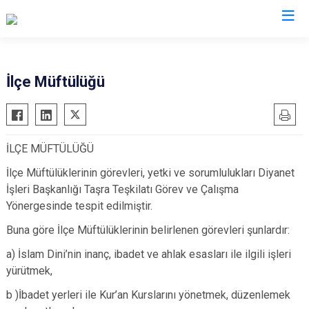
Ankara
İlçe Müftülüğü
Akyurt
Haymana
Altındağ
Kalecik
İLÇE MÜFTÜLÜĞÜ
Ayaş
Kahramankazan
Bala
İlçe Müftülüklerinin görevleri, yetki ve sorumlulukları Diyanet
Keçiören
İşleri Başkanlığı Taşra Teşkilatı Görev ve Çalışma
Beypazarı
Kızılcahamam
Yönergesinde tespit edilmiştir.
Çamlıdere
Mamak
Buna göre İlçe Müftülüklerinin belirlenen görevleri şunlardır:
Çankaya
Nallıhan
a) İslam Dini’nin inanç, ibadet ve ahlak esasları ile ilgili işleri
Çubuk
Polatlı
yürütmek,
Elmadağ
Şereflikoçhisar
b )İbadet yerleri ile Kur’an Kurslarını yönetmek, düzenlemek
Etimesgut
Sincan