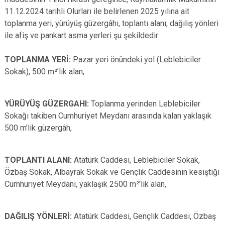
Evren
Yenimahalle
11.12.2024 tarihli Olurları ile belirlenen 2025 yılına ait
toplanma yeri, yürüyüş güzergâhı, toplantı alanı, dağılış yönleri
Gölbaşı
Pursaklar
ile afiş ve pankart asma yerleri şu şekildedir:
Güdül
TOPLANMA YERİ
:
Pazar yeri önündeki yol (Leblebiciler
Sokak), 500 m²’lik alan,
YÜRÜYÜŞ GÜZERGAHI:
Toplanma yerinden Leblebiciler
Sokağı takiben Cumhuriyet Meydanı arasında kalan yaklaşık
500 m’lik güzergâh,
TOPLANTI ALANI
:
Atatürk Caddesi, Leblebiciler Sokak,
Özbaş Sokak, Albayrak Sokak ve Gençlik Caddesinin kesiştiği
Cumhuriyet Meydanı, yaklaşık 2500 m²'lik alan,
DAĞILIŞ YÖNLERİ
:
Atatürk Caddesi, Gençlik Caddesi, Özbaş