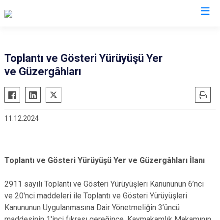
Ankara
Toplantı ve Gösteri Yürüyüşü Yer
ve Güzergâhları
Akyurt
Haymana
Altındağ
Kalecik
Ayaş
Kahramankazan
11.12.2024
Bala
Keçiören
Beypazarı
Kızılcahamam
Çamlıdere
Mamak
Toplantı ve Gösteri Yürüyüşü Yer ve Güzergâhları İlanı
Çankaya
Nallıhan
Çubuk
2911 sayılı Toplantı ve Gösteri Yürüyüşleri Kanununun 6’ncı
Polatlı
ve 20'nci maddeleri ile Toplantı ve Gösteri Yürüyüşleri
Elmadağ
Şereflikoçhisar
Kanununun Uygulanmasına Dair Yönetmeliğin 3’üncü
Etimesgut
Sincan
maddesinin 1'inci fıkrası gereğince, Kaymakamlık Makamının